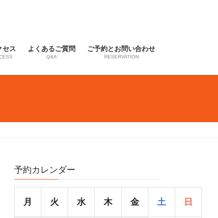
クセス
よくあるご質問
ご予約とお問い合わせ
CESS
Q&A
RESERVATION
予約カレンダー
月
火
水
木
金
土
日