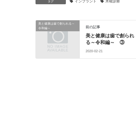
インプラント
木曜診療
タグ
美と健康は歯で創られる～
前の記事
令和編～
美と健康は歯で創られ
る～令和編～ ③
2020-02-21