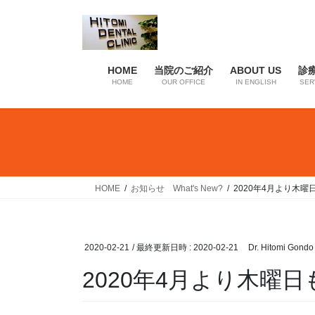
コ
ナ
ン
ビ
テ
ゲ
ン
ー
HOME
当院のご紹介
ABOUT US
診
ツ
シ
HOME
OUR OFFICE
IN ENGLISH
SER
へ
ョ
ス
ン
キ
に
ッ
移
プ
動
HOME
お知らせ What's New?
2020年4月より木
2020-02-21
/ 最終更新日時 :
2020-02-21
Dr. Hitomi Gondo
2020年4月より木曜