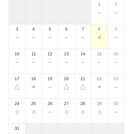
1
2
－
－
3
4
5
6
7
8
9
－
－
－
－
－
×
－
10
11
12
13
14
15
16
－
－
－
－
－
－
－
17
18
19
20
21
22
23
△
×
－
△
△
×
－
24
25
26
27
28
29
30
○
○
－
○
○
○
－
31