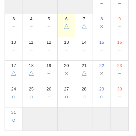
－
－
3
4
5
6
7
8
9
－
－
－
△
△
×
－
10
11
12
13
14
15
16
－
－
－
－
－
－
－
17
18
19
20
21
22
23
△
△
－
×
△
×
－
24
25
26
27
28
29
30
○
○
－
○
○
○
－
31
○