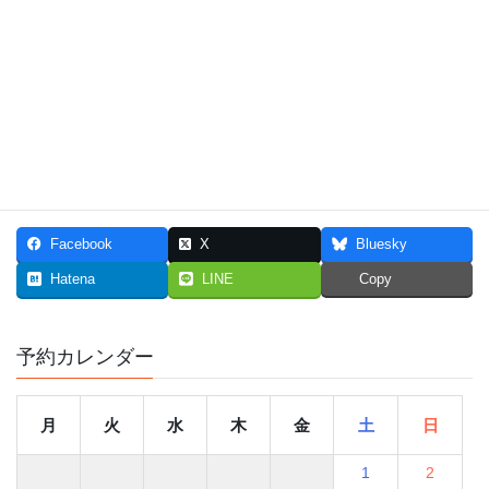
患者さんの症例は千差万別、様々です。
患者さんがお困りのことについては、ご来院時に診査の上、詳し
くご説明させていただきますのでお気軽にご相談ください。
ひとみデンタルクリニックへの
ご予約・お問い合わせ
：
03-5840-
8341
Facebook
X
Bluesky
Hatena
LINE
Copy
予約カレンダー
月
火
水
木
金
土
日
1
2